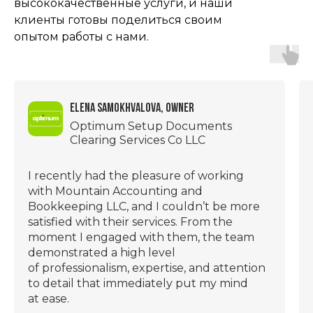
высококачественные услуги, и наши
клиенты готовы поделиться своим
опытом работы с нами.
Elena Samokhvalova, owner
Optimum Setup Documents
Clearing Services Co LLC
I recently had the pleasure of working
Бухгалтерские услуги
with Mountain Accounting and
для малого и среднего
Bookkeeping LLC, and I couldn’t be more
бизнеса в ОАЭ
satisfied with their services. From the
Адрес
moment I engaged with them, the team
722, Hayat boulevard 2A/1, Town
demonstrated a high level
Square, Dubai, UAE
of professionalism, expertise, and attention
Почта
info@mountainfinance.ae
to detail that immediately put my mind
at ease.