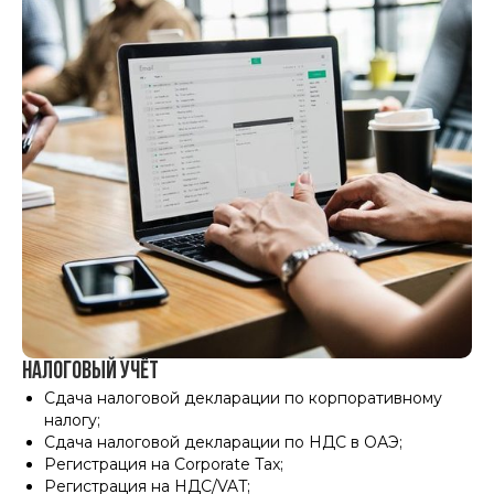
Получить
Налоговый учёт
консультацию
Сдача налоговой декларации по корпоративному
налогу
;
Оставьте свои данные
и мы свяжемся с Вами
Сдача налоговой декларации по НДС в ОАЭ
;
в ближайшее время.
Регистрация на Corporate Tax
;
Регистрация на НДС/VAT
;