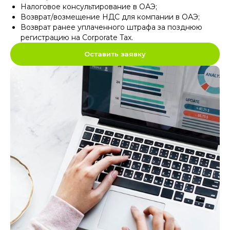
Налоговое консультирование в ОАЭ
;
Возврат/возмещение НДС для компании в ОАЭ
;
Возврат ранее уплаченного штрафа за позднюю
регистрацию на Corporate Tax
.
Оставить заявку
+971
Удобный способ связи
Отправить
нажимая на кнопку “отправить”
вы соглашаетесь с
политикой
обработки персональных данных