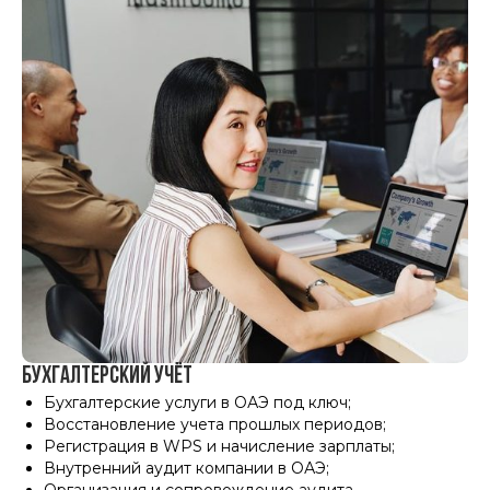
Свяжитесь с нами
RU
© 2026 MOUNTAIN Все права защищены
Политика конфиденциальности
Бухгалтерский учёт
Сайт разработан
Бухгалтерские услуги в ОАЭ под ключ
;
Восстановление учета прошлых периодов
;
Регистрация в WPS и начисление зарплаты
;
Внутренний аудит компании в ОАЭ
;