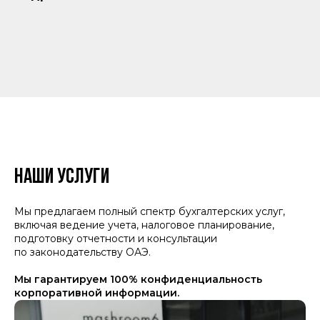
Бухгалтерские услуги
НАШИ УСЛУГИ
для малого и среднего
бизнеса в ОАЭ
Мы предлагаем полный спектр бухгалтерских услуг,
Адрес
включая ведение учета, налоговое планирование,
722, Hayat boulevard 2A/1, Town
подготовку отчетности и консультации
Square, Dubai, UAE
по законодательству ОАЭ.
Почта
info@mountainfinance.ae
Мы гарантируем 100% конфиденциальность
корпоративной информации.