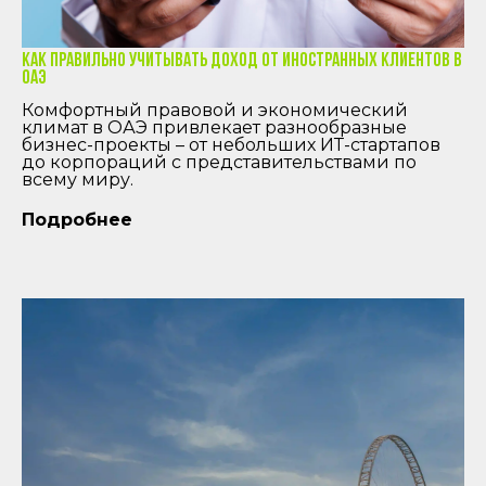
Удобный способ связи
Как правильно учитывать доход от иностранных клиентов в
ОАЭ
Комфортный правовой и экономический
Отправить
климат в ОАЭ привлекает разнообразные
бизнес-проекты – от небольших ИТ-стартапов
до корпораций с представительствами по
нажимая на кнопку “отправить”
всему миру.
вы соглашаетесь с
политикой
обработки персональных данных
Подробнее
Контактная информация
Адрес
722, Hayat boulevard 2A/1, Town Square,
Dubai, UAE