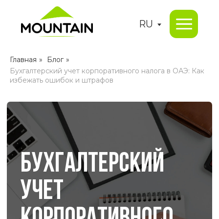
RU
Главная
»
Блог
»
Бухгалтерский учет корпоративного налога в ОАЭ: Как
избежать ошибок и штрафов
БУХГАЛТЕРСКИЙ
УЧЕТ
КОРПОРАТИВНОГО
Как избежать ошибок и штрафов
НАЛОГА В ОАЭ: