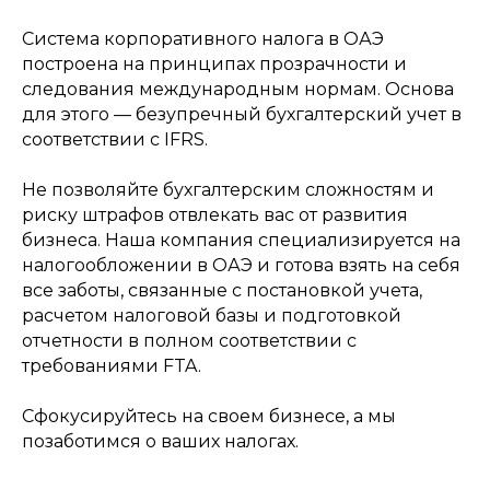
Система корпоративного налога в ОАЭ
построена на принципах прозрачности и
следования международным нормам. Основа
для этого — безупречный бухгалтерский учет в
соответствии с IFRS.
Не позволяйте бухгалтерским сложностям и
риску штрафов отвлекать вас от развития
бизнеса. Наша компания специализируется на
налогообложении в ОАЭ и готова взять на себя
Бухгалтерские услуги
для малого и среднего
все заботы, связанные с постановкой учета,
бизнеса в ОАЭ
расчетом налоговой базы и подготовкой
Адрес
отчетности в полном соответствии с
722, Hayat boulevard 2A/1, Town
требованиями FTA.
Square, Dubai, UAE
Почта
Сфокусируйтесь на своем бизнесе, а мы
info@mountainfinance.ae
позаботимся о ваших налогах.