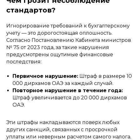
Чем грозит несоблюдение
Почта
стандартов?
info@mountainfinance.ae
Игнорирование требований к бухгалтерскому
СОц.сети
учету — это дорогостоящая оплошность.
Согласно Постановлению Кабинета министров
№ 75 от 2023 года, за такие нарушения
предусмотрены ощутимые финансовые
последствия:
Первичное нарушение:
Штраф в размере 10
000 дирхамов ОАЭ за каждый случай.
Повторное нарушение в течение года:
Штраф увеличивается до 20 000 дирхамов
ОАЭ.
Эти штрафы накладываются поверх любых
других санкций, связанных с просрочкой
уплаты или неверным расчетом самого налога.