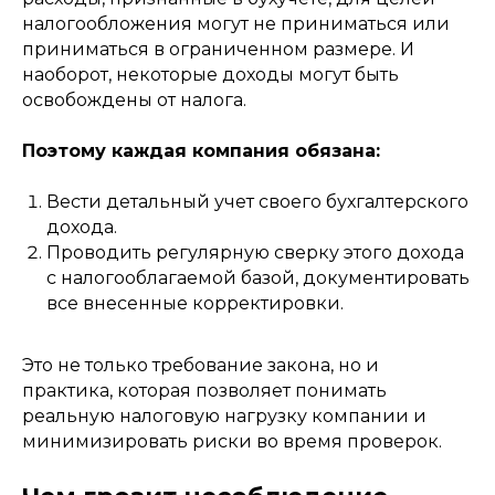
налогообложения могут не приниматься или
приниматься в ограниченном размере. И
наоборот, некоторые доходы могут быть
освобождены от налога.
Поэтому каждая компания обязана:
Вести детальный учет своего бухгалтерского
дохода.
Проводить регулярную сверку этого дохода
с налогооблагаемой базой, документировать
все внесенные корректировки.
Контактная информация
Это не только требование закона, но и
практика, которая позволяет понимать
реальную налоговую нагрузку компании и
Адрес
минимизировать риски во время проверок.
722, Hayat boulevard 2A/1, Town Square,
Dubai, UAE